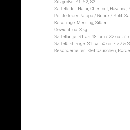
Sitzgröße: S1, S2, S3
Sattelleder: Natur, Chestnut, Havanna,
Polsterleder: Nappa / Nubuk / Split: 
Beschläge: Messing, Silber
Gewicht: ca. 8 kg
Sattellänge: S1 ca. 48. cm / S2 ca. 51
Sattelblattlänge: S1 ca. 50 cm / S2 &
Besonderheiten: Klettpauschen, Borde