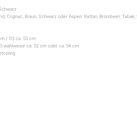
 Schwarz
Sand, Cognac, Braun, Schwarz oder Aspen: Rattan, Brombeer, Tabak
 cm / S3 ca. 53 cm
 S3 wahlweise ca. 52 cm oder ca. 54 cm
rtooling