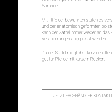
Sprünge.
Mit Hilfe der bewährten stufenlos ve
und der anatomisch geformten polste
kann der Sattel immer wieder an das
Veränderungen angepasst werden.
Da der Sattel möglichst kurz gehalten 
gut für Pferde mit kurzem Rücken.
JETZT FACHHÄNDLER KONTAKT