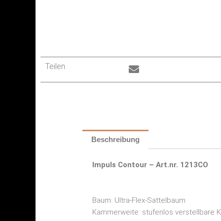
Teilen
Beschreibung
Impuls Contour – Art.nr. 1213CO
Baum: Ultra-Flex-Sattelbaum
Kammerweite: stufenlos verstellbare