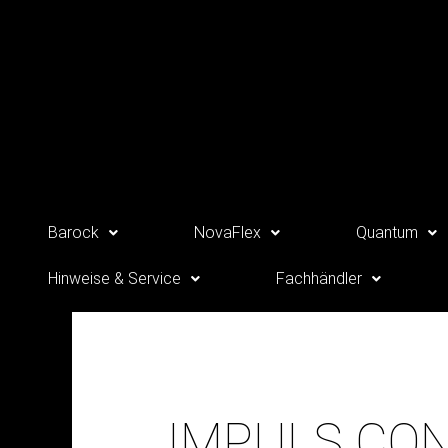
Zum
Inhalt
springen
Barock
NovaFlex
Quantum
Hinweise & Service
Fachhändler
IMPULS CO