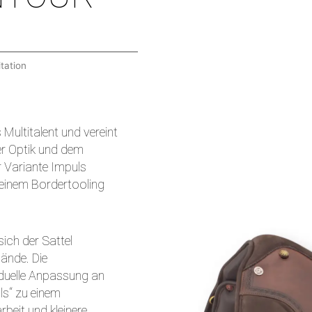
tation
 Multitalent und vereint
der Optik und dem
er Variante Impuls
 einem Bordertooling
sich der Sattel
lände. Die
iduelle Anpassung an
ls“ zu einem
rbeit und kleinere