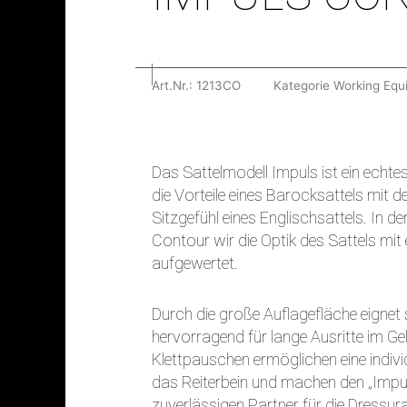
Art.Nr.:
1213CO
Kategorie
Working Equi
Das Sattelmodell Impuls ist ein echtes
die Vorteile eines Barocksattels mit 
Sitzgefühl eines Englischsattels. In d
Contour wir die Optik des Sattels mit
aufgewertet.
Durch die große Auflagefläche eignet 
hervorragend für lange Ausritte im Ge
Klettpauschen ermöglichen eine indiv
das Reiterbein und machen den „Impu
zuverlässigen Partner für die Dressura