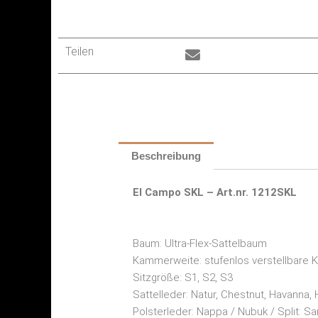
Teilen
Beschreibung
El Campo SKL – Art.nr. 1212SKL
Baum: Ultra-Flex-Sattelbaum
Kammerweite: stufenlos verstellbare
Sitzgröße: S1, S2, S3
Sattelleder: Natur, Chestnut, Havanna,
Polsterleder: Nappa / Nubuk / Split: 