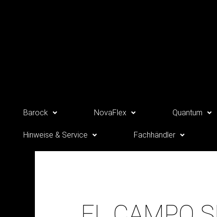
Zum
Inhalt
springen
Barock
NovaFlex
Quantum
Hinweise & Service
Fachhändler
EL CAMPO S