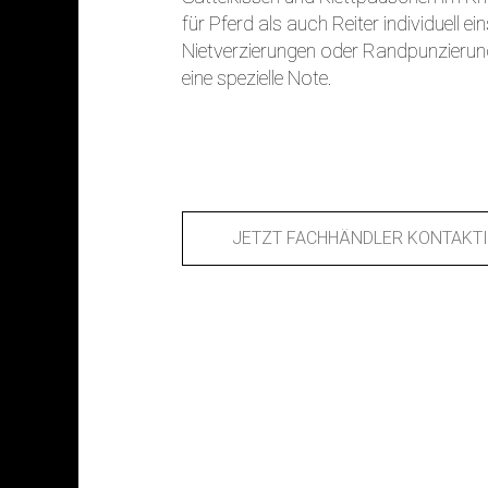
für Pferd als auch Reiter individuell ei
Nietverzierungen oder Randpunzierun
eine spezielle Note.
JETZT FACHHÄNDLER KONTAKT