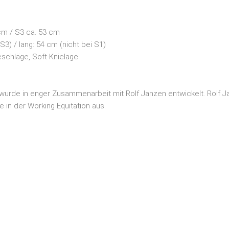
 cm / S3 ca. 53 cm
 S3) / lang: 54 cm (nicht bei S1)
schläge, Soft-Knielage
wurde in enger Zusammenarbeit mit Rolf Janzen entwickelt. Rolf Ja
e in der Working Equitation aus.