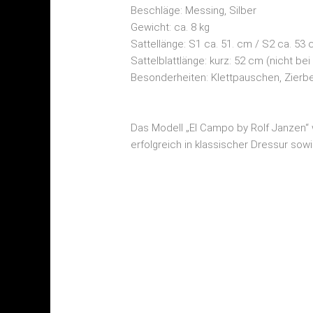
Beschläge: Messing, Silber
Gewicht: ca. 8 kg
Sattellänge: S1 ca. 51. cm / S2 ca. 53
Sattelblattlänge: kurz: 52 cm (nicht bei
Besonderheiten: Klettpauschen, Zierbe
Das Modell „El Campo by Rolf Janzen“ 
erfolgreich in klassischer Dressur sowi