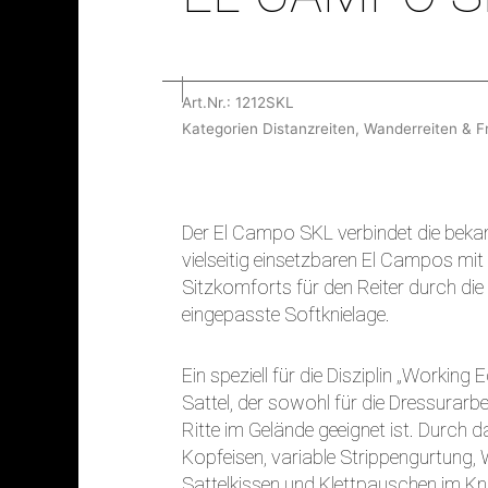
Art.Nr.:
1212SKL
Kategorien
Distanzreiten
,
Wanderreiten & Fr
Der El Campo SKL verbindet die beka
vielseitig einsetzbaren El Campos mit
Sitzkomforts für den Reiter durch di
eingepasste Softknielage.
Ein speziell für die Disziplin „Working 
Sattel, der sowohl für die Dressurarbei
Ritte im Gelände geeignet ist. Durch d
Kopfeisen, variable Strippengurtung, W
Sattelkissen und Klettpauschen im Kni