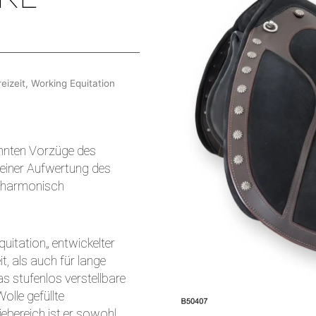
eizeit
,
Working Equitation
nnten Vorzüge des
 einer Aufwertung des
e harmonisch
Equitation„ entwickelter
t, als auch für lange
as stufenlos verstellbare
olle gefüllte
ebereich ist er sowohl