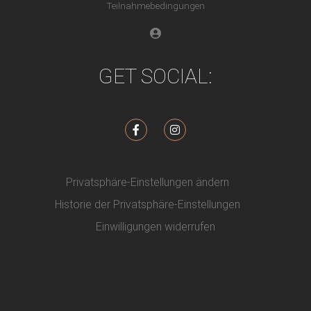
Teilnahmebedingungen
Login
GET SOCIAL:
F
I
a
n
c
s
e
t
b
a
o
g
o
r
Privatsphäre-Einstellungen ändern
k
a
-
m
Historie der Privatsphäre-Einstellungen
f
Einwilligungen widerrufen